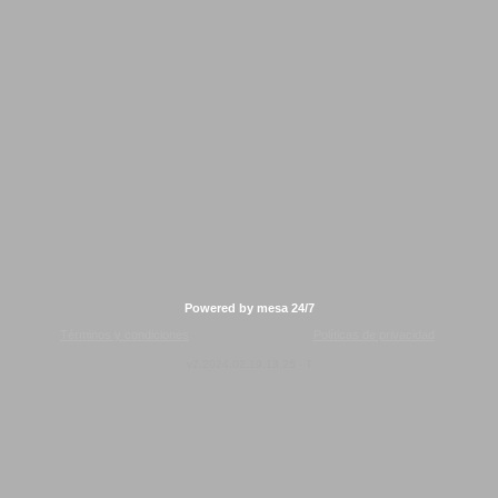
Powered by mesa 24/7
Términos y condiciones
Políticas de privacidad
v2.2024.02.19.13.25 - T