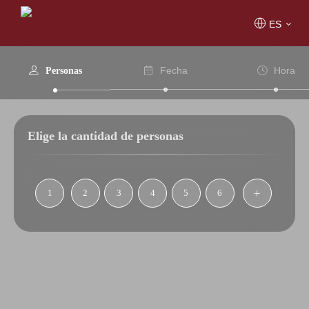
ES
Fecha
Hora
Personas
Elige la cantidad de personas
1
2
3
4
5
6